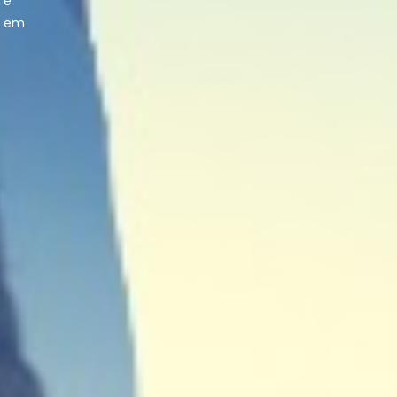
 e
e em