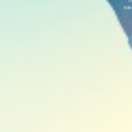
O
Edi